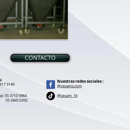
CONTACTO
 ​
Nuestras redes sociales :
8817 3149
@cecams.com
app: 55 3710 5964
@cecam_16
55 2845 0392