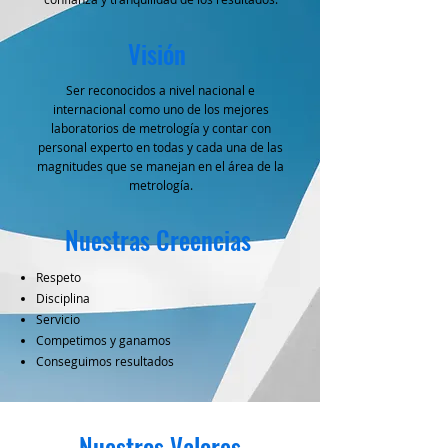
Visión
Ser reconocidos a nivel nacional e
internacional como uno de los mejores
laboratorios de metrología y contar con
personal experto en todas y cada una de las
magnitudes que se manejan en el área de la
metrología.
Nuestras Creencias
Respeto
Disciplina
Servicio
Competimos y ganamos
Conseguimos resultados
Nuestros Valores