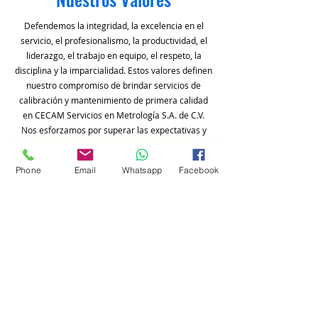
Defendemos la integridad, la excelencia en el
servicio, el profesionalismo, la productividad, el
liderazgo, el trabajo en equipo, el respeto, la
disciplina y la imparcialidad. Estos valores definen
nuestro compromiso de brindar servicios de
calibración y mantenimiento de primera calidad
en CECAM Servicios en Metrología S.A. de C.V.
Nos esforzamos por superar las expectativas y
garantizar la satisfacción del cliente mediante
nuestro dedicado equipo y principios
Phone
Email
Whatsapp
Facebook
inquebrantables.
COTIZACIÓN
Visítanos:​
La Merced S/N, Col. San Mateo Ixtacalco,
Cuautitlán, Estado de México, C.P. 54840
Llámanos: ​
Ofc:
(55) 8817 3149